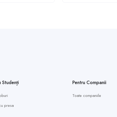
u Studenți
Pentru Companii
oburi
Toate companiile
 cu presa