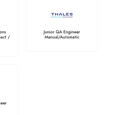
ions
Junior QA Engineer
eact /
Manual/Automatic
neer