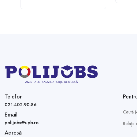
Telefon
Pentr
021.402.90.86
Caută j
Email
polijobs@upb.ro
Relații
Adresă