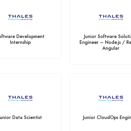
oftware Development
Junior Software Solut
Internship
Engineer – Node.js / R
Angular
Junior Data Scientist
Junior CloudOps Engi