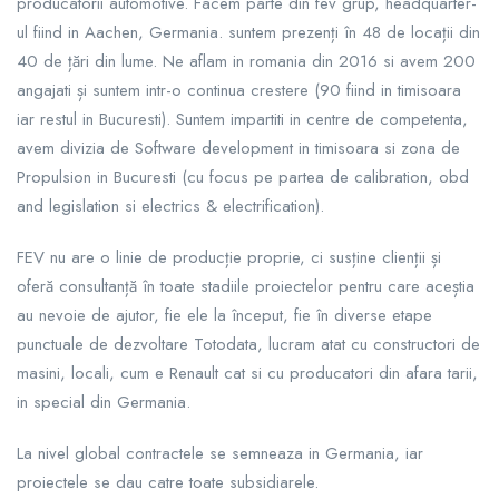
producatorii automotive. Facem parte din fev grup, headquarter-
ul fiind in Aachen, Germania. suntem prezenți în 48 de locații din
40 de țări din lume. Ne aflam in romania din 2016 si avem 200
angajati și suntem intr-o continua crestere (90 fiind in timisoara
iar restul in Bucuresti). Suntem impartiti in centre de competenta,
avem divizia de Software development in timisoara si zona de
Propulsion in Bucuresti (cu focus pe partea de calibration, obd
and legislation si electrics & electrification).
FEV nu are o linie de producție proprie, ci susține clienții și
oferă consultanță în toate stadiile proiectelor pentru care aceștia
au nevoie de ajutor, fie ele la început, fie în diverse etape
punctuale de dezvoltare Totodata, lucram atat cu constructori de
masini, locali, cum e Renault cat si cu producatori din afara tarii,
in special din Germania.
La nivel global contractele se semneaza in Germania, iar
proiectele se dau catre toate subsidiarele.