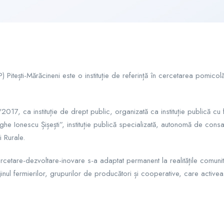
) Pitești-Mărăcineni este o instituție de referință în cercetarea pomic
a instituție de drept public, organizată ca instituție publică cu finan
he Ionescu Șișești”, instituție publică specializată, autonomă de consa
i Rurale.
tare-dezvoltare-inovare s-a adaptat permanent la realitățile comunităț
ijinul fermierilor, grupurilor de producători și cooperative, care active