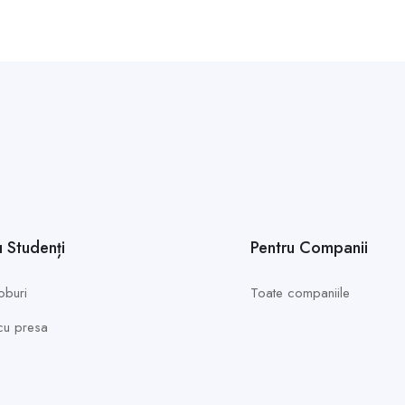
u Studenți
Pentru Companii
oburi
Toate companiile
 cu presa