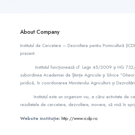
About Company
Institutul de Cercetare – Dezvoltare pentru Pomicultură (ICDP
prezent.
Institutul funcționează cf. Legii 45/2009 și HG 732/2017, c
subordinea Academiei de Științe Agricole și Silvice ”Gheorg
juridică, în coordonarea Ministerului Agriculturii și Dezvoltări
Institutul este un organism viu, a cărui activitate de cerce
rezultatele de cercetare, dezvoltare, inovare, să vină în spr
Website instituție:
http://www.icdp.ro