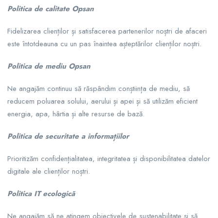
Politica de calitate Opsan
Fidelizarea clienților și satisfacerea partenerilor noștri de afaceri
este întotdeauna cu un pas înaintea așteptărilor clienților noștri.
Politica de mediu Opsan
Ne angajăm continuu să răspândim conștiința de mediu, să
reducem poluarea solului, aerului și apei și să utilizăm eficient
energia, apa, hârtia și alte resurse de bază.
Politica de securitate a informa
ț
iilor
Prioritizăm confidențialitatea, integritatea și disponibilitatea datelor
digitale ale clienților noștri.
Politica IT ecologică
Ne angajăm să ne atingem obiectivele de sustenabilitate și să