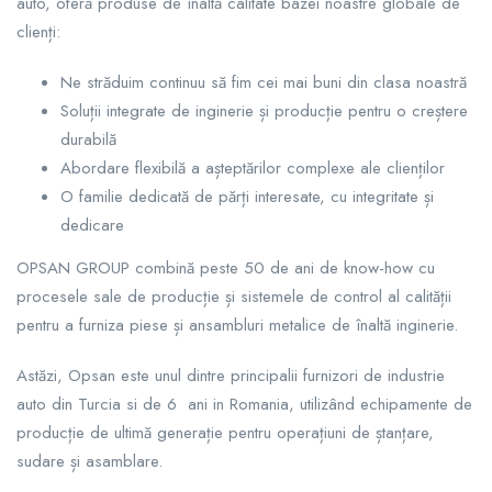
auto, oferă produse de înaltă calitate bazei noastre globale de
clienți:
Ne străduim continuu să fim cei mai buni din clasa noastră
Soluții integrate de inginerie și producție pentru o creștere
durabilă
Abordare flexibilă a așteptărilor complexe ale clienților
O familie dedicată de părți interesate, cu integritate și
dedicare
OPSAN GROUP combină peste 50 de ani de know-how cu
procesele sale de producție și sistemele de control al calității
pentru a furniza piese și ansambluri metalice de înaltă inginerie.
Astăzi, Opsan este unul dintre principalii furnizori de industrie
auto din Turcia si de 6 ani in Romania, utilizând echipamente de
producție de ultimă generație pentru operațiuni de ștanțare,
sudare și asamblare.