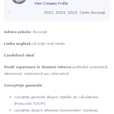
View Company Profile
:
2023
,
2024
,
2025
,
Centru București
Adresa jobului
: Bucureşti
Limba engleză
,cel puţin nivel mediu
Candidatul ideal
Studii superioare în domenii tehnice
,preferabil
automatică,
electronică, matematică sau cibernetică
Cunoştinţe generale:
cunoştinţe generale despre reţelele de calculatoare
(Protocolul TCP/IP);
cunoştinţe despre utilizarea instrumentelor: tcpdump,