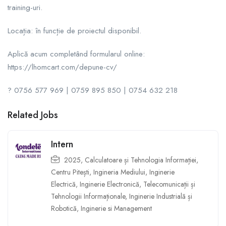
training-uri.
Locația: în funcție de proiectul disponibil.
Aplică acum completând formularul online:
https://lhomcart.com/depune-cv/
? 0756 577 969 | 0759 895 850 | 0754 632 218
Related Jobs
Intern
2025
,
Calculatoare și Tehnologia Informației
,
Centru Pitești
,
Ingineria Mediului
,
Inginerie
Electrică
,
Inginerie Electronică, Telecomunicații și
Tehnologii Informaționale
,
Inginerie Industrială și
Robotică
,
Inginerie si Management