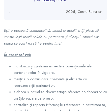
View Company Profile
:
2025
,
Centru București
Ești o persoană comunicativă, atentă la detalii și îți place să
construiești relații solide cu partenerii și clienții? Atunci s-ar
putea ca acest rol să fie pentru tine!
În acest rol vei:
monitoriza și gestiona aspectele operaționale ale
parteneriatelor în vigoare;
menține o comunicare constantă și eficientă cu
reprezentanții partenerilor;
elabora și actualiza documentația aferentă colaborărilor cu
unitățile reparatoare auto;
centraliza și raporta informațiile referitoare la activitatea ta,