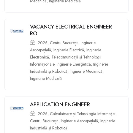
Mecanică
,
Inginerie Medicală
VACANCY ELECTRICAL ENGINEER
RO
2025
,
Centru București
,
Inginerie
Aerospațială
,
Inginerie Electrică
,
Inginerie
Electronică, Telecomunicații și Tehnologii
Informaționale
,
Inginerie Energetică
,
Inginerie
Industrială și Robotică
,
Inginerie Mecanică
,
Inginerie Medicală
APPLICATION ENGINEER
2025
,
Calculatoare și Tehnologia Informației
,
Centru București
,
Inginerie Aerospațială
,
Inginerie
Industrială și Robotică