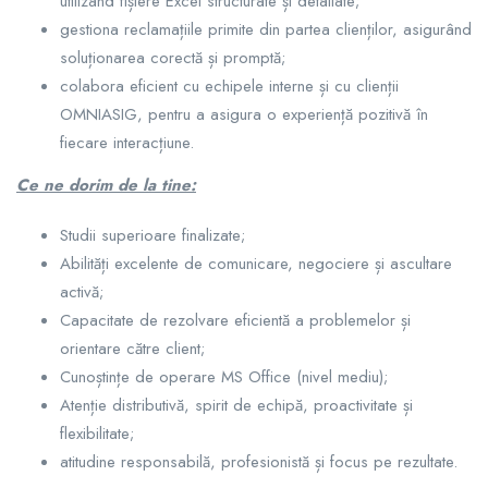
utilizând fișiere Excel structurate și detaliate;
gestiona reclamațiile primite din partea clienților, asigurând
soluționarea corectă și promptă;
colabora eficient cu echipele interne și cu clienții
OMNIASIG, pentru a asigura o experiență pozitivă în
fiecare interacțiune.
Ce ne dorim de la tine:
Studii superioare finalizate;
Abilități excelente de comunicare, negociere și ascultare
activă;
Capacitate de rezolvare eficientă a problemelor și
orientare către client;
Cunoștințe de operare MS Office (nivel mediu);
Atenție distributivă, spirit de echipă, proactivitate și
flexibilitate;
atitudine responsabilă, profesionistă și focus pe rezultate.