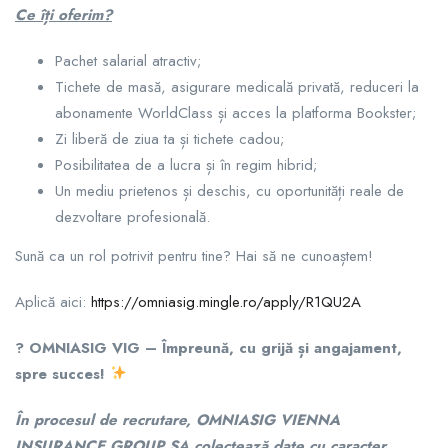
Ce îți oferim?
Pachet salarial atractiv;
Tichete de masă, asigurare medicală privată, reduceri la
abonamente WorldClass și acces la platforma Bookster;
Zi liberă de ziua ta și tichete cadou;
Posibilitatea de a lucra și în regim hibrid;
Un mediu prietenos și deschis, cu oportunități reale de
dezvoltare profesională.
Sună ca un rol potrivit pentru tine? Hai să ne cunoaștem!
Aplică aici:
https://omniasig.mingle.ro/apply/R1QU2A
?
OMNIASIG VIG – Împreună, cu grijă și angajament,
spre succes!
În procesul de recrutare, OMNIASIG VIENNA
INSURANCE GROUP SA colectează date cu caracter