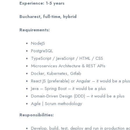
Experience: 1-5 years
Bucharest, full-time, hybrid
Requirements:
NodeJS
PostgreSQL
TypeScript / JavaScript / HTML / CSS
Microservices Architecture & REST APIs
Docker, Kubernetes, Gitlab
React JS (preferable) or Angular – it would be a plus
Java – Spring Boot – it would be a plus
Domain-Driven Design (DDD) – it would be a plus
Agile | Scrum methodology
Responsibilities:
Develop, build, test, deploy and run in production ac