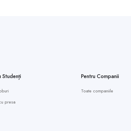
u Studenți
Pentru Companii
oburi
Toate companiile
 cu presa