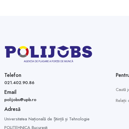
Telefon
Pentr
021.402.90.86
Caută j
Email
polijobs@upb.ro
Relații
Adresă
Universitatea Națională de Știință și Tehnologie
POLITEHNICA București