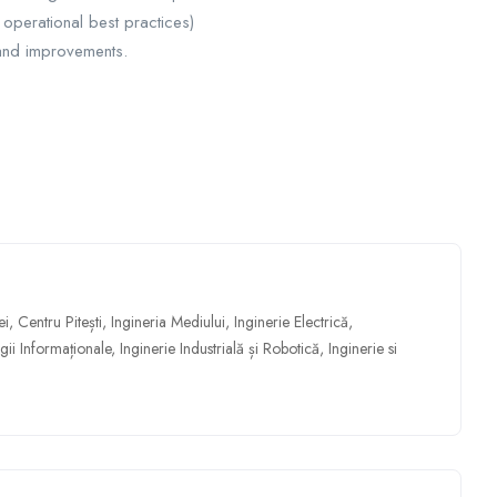
operational best practices)
n and improvements.
ei
,
Centru Pitești
,
Ingineria Mediului
,
Inginerie Electrică
,
gii Informaționale
,
Inginerie Industrială și Robotică
,
Inginerie si