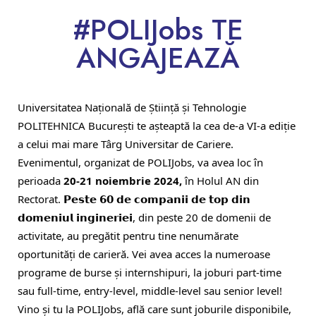
#POLIJobs TE
ANGAJEAZĂ
Universitatea Națională de Știință și Tehnologie
POLITEHNICA București te așteaptă la cea de-a VI-a ediție
a celui mai mare Târg Universitar de Cariere.
Evenimentul, organizat de POLIJobs, va avea loc în
perioada
20-21 noiembrie 2024,
în Holul AN din
Rectorat. 𝗣𝗲𝘀𝘁𝗲 𝟲𝟬 𝗱𝗲 𝗰𝗼𝗺𝗽𝗮𝗻𝗶𝗶 𝗱𝗲 𝘁𝗼𝗽 𝗱𝗶𝗻
𝗱𝗼𝗺𝗲𝗻𝗶𝘂𝗹 𝗶𝗻𝗴𝗶𝗻𝗲𝗿𝗶𝗲𝗶, din peste 20 de domenii de
activitate, au pregătit pentru tine nenumărate
oportunități de carieră. Vei avea acces la numeroase
programe de burse și internshipuri, la joburi part-time
sau full-time, entry-level, middle-level sau senior level!
Vino și tu la POLIJobs, află care sunt joburile disponibile,